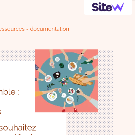
essources - documentation
ble :
s
 souhaitez